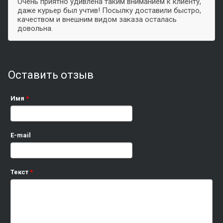
Очень приятно удивлена таким вниманием к клиенту,
даже курьер был учтив! Посылку доставили быстро,
качеством и внешним видом заказа осталась
довольна.
Оставить отзыв
Имя
*
E-mail
Текст
*